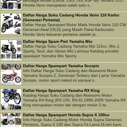
Berbagai Model (Lama, CBS, ISS, eSP dll) Terbaru 2017
Honda Vario merupakan salah satu s...
Daftar Harga Suku Cadang Honda Vario 110 Karbu
(Generasi Pertama)
Daftar Harga Sparepart Motor Matic Honda Vario 110 CW
Generasi Awal (OLD) yang Masih Pakai Karburator
Honda Vario keluaran pertama adalah ja...
Daftar Harga Spare Part Yamaha Mio
Daftar Harga Suku Cadang Yamaha Mio 115cc, Mio J,
Sporty, Soul, dan Varian Mio Lainnya Katalog pricelist
sparepart Yamaha Mio Sporty ...
Daftar Harga Sparepart Yamaha Scorpio
Info Daftar Harga Suku Cadang dan Aksesoris Motor
Yamaha Scorpio Z, Generasi Terbaru dan Lama Yamaha
Scorpio, motor sport naked ini sampai s...
Daftar Harga Sparepart Yamaha RX King
Katalog Harga Suku Cadang dan Aksesoris Motor
Yamaha RX-King (RX-135, RX-K) 1990-2009 Yamaha RX
King merupakan motor laki dengan mesin 2-ta...
Daftar Harga Sparepart Honda Supra X 100cc
Info Harga Suku Cadang Motor Honda Supra Generasi
Pertama, Supra X 100 dan Supra Fit Lama Di sini kami