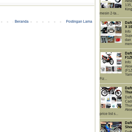
Aks
135
King
mesin 2-ta...
Beranda
Postingan Lama
Daf
X 1
Inf
Supr
dan 
meng
Daf
F1Z
Info
Akse
(F1Z
Yama
Fiz...
Daft
Thu
Daft
Cada
Thun
Akse
price list s...
Daf
Sho
Daf