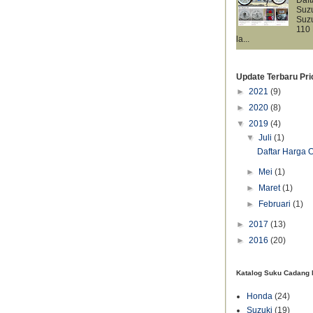
Suz
Suz
110
la...
Update Terbaru Pri
►
2021
(9)
►
2020
(8)
▼
2019
(4)
▼
Juli
(1)
Daftar Harga 
►
Mei
(1)
►
Maret
(1)
►
Februari
(1)
►
2017
(13)
►
2016
(20)
Katalog Suku Cadang 
Honda
(24)
Suzuki
(19)