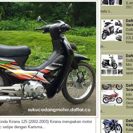
(Lam
201
satu s...
Daf
Vari
Daft
Hon
(OLD
Hond
ja...
Daf
Daf
Mio 
Vari
spar
Daf
Sco
Info
Akse
Gen
Scor
s...
Daf
Honda Kirana 125 (2002-2003) Kirana merupakan motor
Kin
 setipe dengan Karisma...
Kat