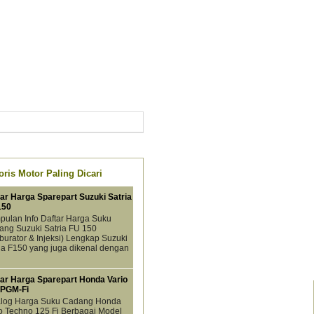
ris Motor Paling Dicari
ar Harga Sparepart Suzuki Satria
150
ulan Info Daftar Harga Suku
ng Suzuki Satria FU 150
burator & Injeksi) Lengkap Suzuki
ia F150 yang juga dikenal dengan
tar Harga Sparepart Honda Vario
 PGM-Fi
alog Harga Suku Cadang Honda
o Techno 125 Fi Berbagai Model