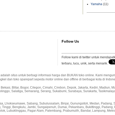
Yamaha
(11)
Follow Us
Follow kami di twitter untuk mendapa
terbaru, lucu, unik, serta menarik.
adalah situs untuk berbagi informasi harga dan BUKAN toko online. Kami mengum
gkel dan toko sparepart sepeda motor online dan offline di berbagai kota di Indone
Bekasi, Blitar, Bogor, Cilegon, Cimahi, Cirebon, Depok, Jakarta, Kediri, Madiun, 
linggo, Salatiga, Semarang, Serang, Sukabumi, Surabaya, Surakarta, Tasikmalay
sa, Lhokseumawe, Sabang, Subulussalam, Binjai, Gunungsitoli, Medan, Padang, 
ng, Tinggi, Bengkulu, Jambi, Sungaipenuh, Dumai, Pekanbaru, Bukittinggi, Padang
ok, Lubuklinggau, Pagar Alam, Palembang, Prabumulih, Bandar, Lampung, Metro