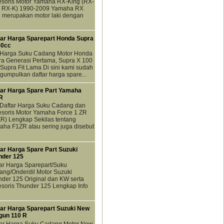
esoris Motor Yamaha RX-King (RX-
, RX-K) 1990-2009 Yamaha RX
 merupakan motor laki dengan
tar Harga Sparepart Honda Supra
00cc
o Harga Suku Cadang Motor Honda
a Generasi Pertama, Supra X 100
Supra Fit Lama Di sini kami sudah
umpulkan daftar harga spare...
tar Harga Spare Part Yamaha
R
 Daftar Harga Suku Cadang dan
soris Motor Yamaha Force 1 ZR
R) Lengkap Sekilas tentang
ha F1ZR atau sering juga disebut
ar Harga Spare Part Suzuki
nder 125
ar Harga Sparepart/Suku
ng/Onderdil Motor Suzuki
der 125 Original dan KW serta
soris Thunder 125 Lengkap Info
tar Harga Sparepart Suzuki New
gun 110 R
tar Harga Suku Cadang Motor New