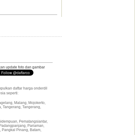
tkan update foto dan gambar
pulkan daftar harga onderdil
sia seperti:
Magelang, Malang, Mojokerto,
a, Tangerang, Tangerang,
Sidempuan, Pematangsiantar,
, Padangpanjang, Pariaman,
, Pangkal Pinang, Batam,