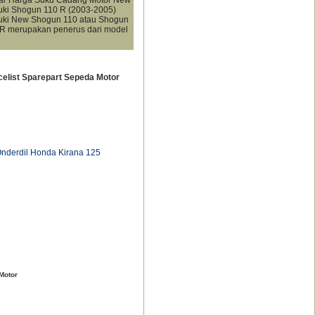
uki Shogun 110 R (2003-2005)
uki New Shogun 110 atau Shogun
 R merupakan penerus dari model
celist Sparepart Sepeda Motor
Onderdil Honda Kirana 125
Motor