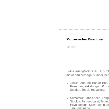
Motorcycles Directory
Memuat...
SukuCadangMotor.DAFTAR.CO
motor dari berbagai sumber, ben
Jawa: Bandung, Banjar, Batu, 
Pasuruan, Pekalongan, Probo
Selatan, Tegal, Yogyakarta
Sumatera: Banda Aceh, Lang
Sibolga, Tanjungbalai, Tebi
Payakumbuh, Sawahlunto, Sol
Tanjungpinang