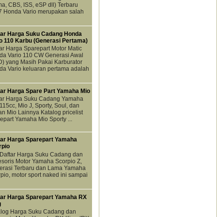
a, CBS, ISS, eSP dll) Terbaru
7 Honda Vario merupakan salah
tar Harga Suku Cadang Honda
o 110 Karbu (Generasi Pertama)
ar Harga Sparepart Motor Matic
da Vario 110 CW Generasi Awal
) yang Masih Pakai Karburator
a Vario keluaran pertama adalah
tar Harga Spare Part Yamaha Mio
tar Harga Suku Cadang Yamaha
115cc, Mio J, Sporty, Soul, dan
an Mio Lainnya Katalog pricelist
epart Yamaha Mio Sporty ...
tar Harga Sparepart Yamaha
rpio
 Daftar Harga Suku Cadang dan
soris Motor Yamaha Scorpio Z,
erasi Terbaru dan Lama Yamaha
pio, motor sport naked ini sampai
tar Harga Sparepart Yamaha RX
g
alog Harga Suku Cadang dan