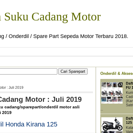
a Suku Cadang Motor
g / Onderdil / Spare Part Sepeda Motor Terbaru 2018.
Onderdil & Akseso
Daft
FU 
or : Juli 2019
Kump
Cada
Cadang Motor : Juli 2019
(Kar
Satr
ku cadang/sparepart/onderdil motor asli
...
i 2019
Daf
il Honda Kirana 125
125
Kat
Vari