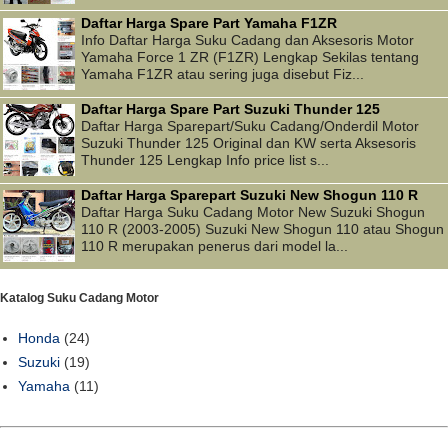
Daftar Harga Spare Part Yamaha F1ZR
Info Daftar Harga Suku Cadang dan Aksesoris Motor
Yamaha Force 1 ZR (F1ZR) Lengkap Sekilas tentang
Yamaha F1ZR atau sering juga disebut Fiz...
Daftar Harga Spare Part Suzuki Thunder 125
Daftar Harga Sparepart/Suku Cadang/Onderdil Motor
Suzuki Thunder 125 Original dan KW serta Aksesoris
Thunder 125 Lengkap Info price list s...
Daftar Harga Sparepart Suzuki New Shogun 110 R
Daftar Harga Suku Cadang Motor New Suzuki Shogun
110 R (2003-2005) Suzuki New Shogun 110 atau Shogun
110 R merupakan penerus dari model la...
Katalog Suku Cadang Motor
Honda
(24)
Suzuki
(19)
Yamaha
(11)