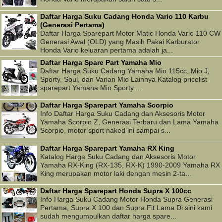
Daftar Harga Suku Cadang Honda Vario 110 Karbu
(Generasi Pertama)
Daftar Harga Sparepart Motor Matic Honda Vario 110 CW
Generasi Awal (OLD) yang Masih Pakai Karburator
Honda Vario keluaran pertama adalah ja...
Daftar Harga Spare Part Yamaha Mio
Daftar Harga Suku Cadang Yamaha Mio 115cc, Mio J,
Sporty, Soul, dan Varian Mio Lainnya Katalog pricelist
sparepart Yamaha Mio Sporty ...
Daftar Harga Sparepart Yamaha Scorpio
Info Daftar Harga Suku Cadang dan Aksesoris Motor
Yamaha Scorpio Z, Generasi Terbaru dan Lama Yamaha
Scorpio, motor sport naked ini sampai s...
Daftar Harga Sparepart Yamaha RX King
Katalog Harga Suku Cadang dan Aksesoris Motor
Yamaha RX-King (RX-135, RX-K) 1990-2009 Yamaha RX
King merupakan motor laki dengan mesin 2-ta...
Daftar Harga Sparepart Honda Supra X 100cc
Info Harga Suku Cadang Motor Honda Supra Generasi
Pertama, Supra X 100 dan Supra Fit Lama Di sini kami
sudah mengumpulkan daftar harga spare...