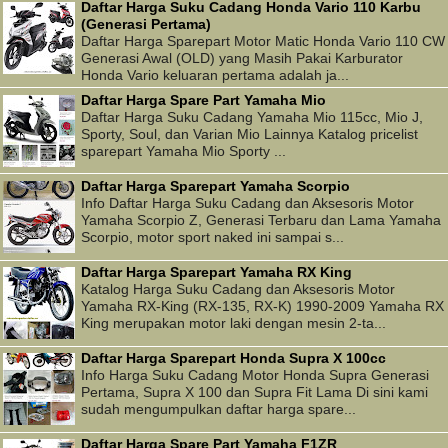
Daftar Harga Suku Cadang Honda Vario 110 Karbu
(Generasi Pertama)
Daftar Harga Sparepart Motor Matic Honda Vario 110 CW
Generasi Awal (OLD) yang Masih Pakai Karburator
Honda Vario keluaran pertama adalah ja...
Daftar Harga Spare Part Yamaha Mio
Daftar Harga Suku Cadang Yamaha Mio 115cc, Mio J,
Sporty, Soul, dan Varian Mio Lainnya Katalog pricelist
sparepart Yamaha Mio Sporty ...
Daftar Harga Sparepart Yamaha Scorpio
Info Daftar Harga Suku Cadang dan Aksesoris Motor
Yamaha Scorpio Z, Generasi Terbaru dan Lama Yamaha
Scorpio, motor sport naked ini sampai s...
Daftar Harga Sparepart Yamaha RX King
Katalog Harga Suku Cadang dan Aksesoris Motor
Yamaha RX-King (RX-135, RX-K) 1990-2009 Yamaha RX
King merupakan motor laki dengan mesin 2-ta...
Daftar Harga Sparepart Honda Supra X 100cc
Info Harga Suku Cadang Motor Honda Supra Generasi
Pertama, Supra X 100 dan Supra Fit Lama Di sini kami
sudah mengumpulkan daftar harga spare...
Daftar Harga Spare Part Yamaha F1ZR