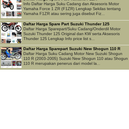
Info Daftar Harga Suku Cadang dan Aksesoris Motor
Yamaha Force 1 ZR (F1ZR) Lengkap Sekilas tentang
Yamaha F1ZR atau sering juga disebut Fiz...
Daftar Harga Spare Part Suzuki Thunder 125
Daftar Harga Sparepart/Suku Cadang/Onderdil Motor
Suzuki Thunder 125 Original dan KW serta Aksesoris
Thunder 125 Lengkap Info price list s...
Daftar Harga Sparepart Suzuki New Shogun 110 R
Daftar Harga Suku Cadang Motor New Suzuki Shogun
110 R (2003-2005) Suzuki New Shogun 110 atau Shogun
110 R merupakan penerus dari model la...