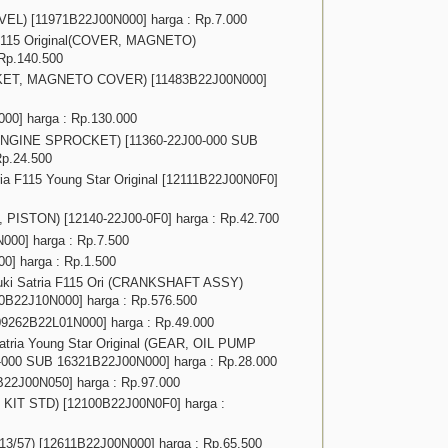
VEL) [11971B22J00N000] harga : Rp.7.000
 F115 Original(COVER, MAGNETO)
Rp.140.500
SKET, MAGNETO COVER) [11483B22J00N000]
0] harga : Rp.130.000
 ENGINE SPROCKET) [11360-22J00-000 SUB
Rp.24.500
ia F115 Young Star Original [12111B22J00N0F0]
, PISTON) [12140-22J00-0F0] harga : Rp.42.700
00] harga : Rp.7.500
0] harga : Rp.1.500
zuki Satria F115 Ori (CRANKSHAFT ASSY)
0B22J10N000] harga : Rp.576.500
09262B22L01N000] harga : Rp.49.000
Satria Young Star Original (GEAR, OIL PUMP
-000 SUB 16321B22J00N000] harga : Rp.28.000
22J00N050] harga : Rp.97.000
N KIT STD) [12100B22J00N0F0] harga :
/57) [12611B22J00N000] harga : Rp.65.500