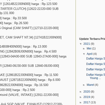
12614B22J00N000] harga : Rp.123.500
, STARTER CLUTCH) [12622-22J20-000 SUB
Rp.131.000
 harga : Rp.33.500
 harga : Rp.26.500
5 Original (CAM SHAFT) [12710-22J20-000]
KET, CAM SHAFT NT:34) [12741B22J00N000]
Update Terbaru Pri
▼
2021
(9)
B08H00N000] harga : Rp.13.000
►
Mei
(1)
 [12842B09J00N000] harga : Rp.4.500
▼
April
(4)
12843-04A00-000 SUB 12843-27A00-000] harga
Daftar Harga 
Daftar Harga 
[12840-09J30-000 SUB 12840-09J00-000]
Daftar Harga S
 [12861B22J00N000] harga : Rp.11.500
Daftar Harga 
Young ...
ST [12871B22J00N000] harga : Rp.6.000
2B22J00N000] harga : Rp.16.500
►
Maret
(4)
0-000] harga : Rp.2.500
►
2020
(8)
Orisinil (VALVE, INTAKE) [12911-22J00-000]
►
2019
(4)
►
2017
(13)
15 Asli SGP (VALVE, EXHAUST) [12912-22J00-