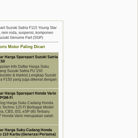
part Suzuki Satria F115 Young Star
, rem roda, suspensi, komponen
 Suzuki Genuine Part (SGP)
ris Motor Paling Dicari
ar Harga Sparepart Suzuki Satria
150
ulan Info Daftar Harga Suku
ng Suzuki Satria FU 150
burator & Injeksi) Lengkap Suzuki
ia F150 yang juga dikenal dengan
tar Harga Sparepart Honda Vario
 PGM-Fi
alog Harga Suku Cadang Honda
o Techno 125 Fi Berbagai Model
a, CBS, ISS, eSP dll) Terbaru
7 Honda Vario merupakan salah
tar Harga Suku Cadang Honda
o 110 Karbu (Generasi Pertama)