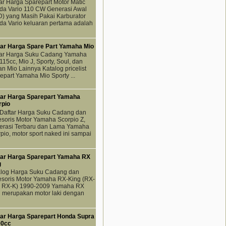
ar Harga Sparepart Motor Matic
da Vario 110 CW Generasi Awal
) yang Masih Pakai Karburator
a Vario keluaran pertama adalah
tar Harga Spare Part Yamaha Mio
tar Harga Suku Cadang Yamaha
115cc, Mio J, Sporty, Soul, dan
an Mio Lainnya Katalog pricelist
epart Yamaha Mio Sporty ...
tar Harga Sparepart Yamaha
rpio
 Daftar Harga Suku Cadang dan
soris Motor Yamaha Scorpio Z,
erasi Terbaru dan Lama Yamaha
pio, motor sport naked ini sampai
tar Harga Sparepart Yamaha RX
g
alog Harga Suku Cadang dan
esoris Motor Yamaha RX-King (RX-
, RX-K) 1990-2009 Yamaha RX
 merupakan motor laki dengan
tar Harga Sparepart Honda Supra
00cc