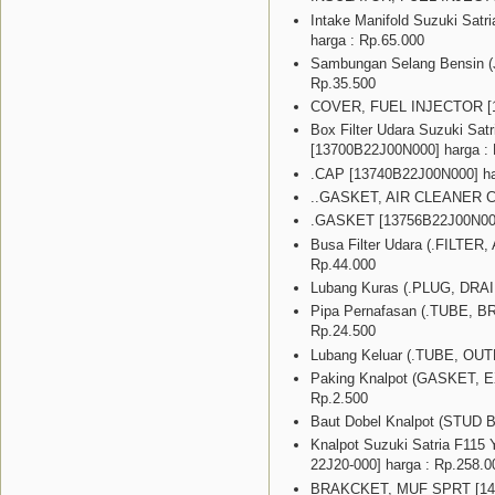
Intake Manifold Suzuki Sat
harga : Rp.65.000
Sambungan Selang Bensin (
Rp.35.500
COVER, FUEL INJECTOR [15
Box Filter Udara Suzuki Sa
[13700B22J00N000] harga : 
.CAP [13740B22J00N000] ha
..GASKET, AIR CLEANER CA
.GASKET [13756B22J00N000]
Busa Filter Udara (.FILTER
Rp.44.000
Lubang Kuras (.PLUG, DRAI
Pipa Pernafasan (.TUBE, B
Rp.24.500
Lubang Keluar (.TUBE, OUTL
Paking Knalpot (GASKET, E
Rp.2.500
Baut Dobel Knalpot (STUD B
Knalpot Suzuki Satria F115
22J20-000] harga : Rp.258.0
BRAKCKET, MUF SPRT [1441