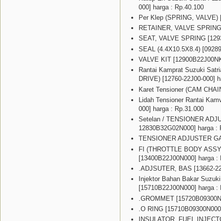
000] harga : Rp.40.100
Per Klep (SPRING, VALVE) [
RETAINER, VALVE SPRING [
SEAT, VALVE SPRING [12933
SEAL (4.4X10.5X8.4) [09289
VALVE KIT [12900B22J00NKI
Rantai Kamprat Suzuki Satr
DRIVE) [12760-22J00-000] h
Karet Tensioner (CAM CHAI
Lidah Tensioner Rantai Ka
000] harga : Rp.31.000
Setelan / TENSIONER ADJ
12830B32G02N000] harga : 
TENSIONER ADJUSTER GASK
FI (THROTTLE BODY ASSY) S
[13400B22J00N000] harga : 
.ADJSUTER, BAS [13662-22J
Injektor Bahan Bakar Suzuk
[15710B22J00N000] harga : 
.GROMMET [15720B09300N00
.O RING [15710B09300N000]
INSULATOR, FUEL INJECTOR