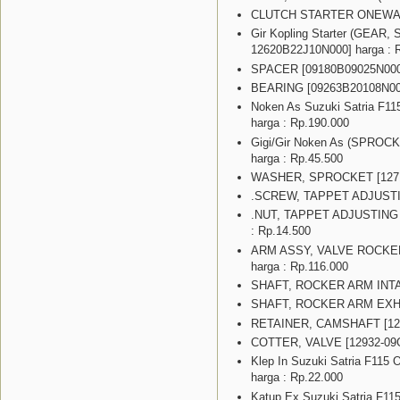
CLUTCH STARTER ONEWAY [
Gir Kopling Starter (GEAR
12620B22J10N000] harga : 
SPACER [09180B09025N000]
BEARING [09263B20108N000]
Noken As Suzuki Satria F11
harga : Rp.190.000
Gigi/Gir Noken As (SPROC
harga : Rp.45.500
WASHER, SPROCKET [12714
.SCREW, TAPPET ADJUSTING
.NUT, TAPPET ADJUSTING [
: Rp.14.500
ARM ASSY, VALVE ROCKER 
harga : Rp.116.000
SHAFT, ROCKER ARM INTAKE
SHAFT, ROCKER ARM EXHAU
RETAINER, CAMSHAFT [1286
COTTER, VALVE [12932-09G0
Klep In Suzuki Satria F115 
harga : Rp.22.000
Katup Ex Suzuki Satria F1