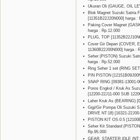
Ukuran Oli (GAUGE, OIL LE
Blok Magnet Suzuki Satria
[11351B22J20N000] harga : 
Paking Cover Magnet (GA
harga : Rp.12.000
PLUG, TOP [11352B22J10N00
Cover Gir Depan (COVER,
11360B22J00N000] harga : 
Seher (PISTON) Suzuki Satr
harga : Rp.52.000
Ring Seher 1 set (RING SET
PIN PISTON [12151B09J00N0
SNAP RING [09381-13001-00
Poros Engkol / Kruk As Su
[12200-22J11-000 SUB 1220
Laher Kruk As (BEARING) [
Gigi/Gir Pompa Oli Suzuki 
DRIVE NT:18) [16321-22J00
PISTON KIT OS:0.5 [12100B
Seher Kit Standard (PISTO
Rp.95.000
GEAR, STARTER IDLE (NT:13