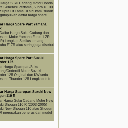
o Harga Suku Cadang Motor Honda
a Generasi Pertama, Supra X 100
Supra Fit Lama Di sini kami sudah
umpulkan daftar harga spare...
tar Harga Spare Part Yamaha
R
 Daftar Harga Suku Cadang dan
soris Motor Yamaha Force 1 ZR
R) Lengkap Sekilas tentang
ha F1ZR atau sering juga disebut
ar Harga Spare Part Suzuki
nder 125
ar Harga Sparepart/Suku
ng/Onderdil Motor Suzuki
der 125 Original dan KW serta
soris Thunder 125 Lengkap Info
tar Harga Sparepart Suzuki New
gun 110 R
tar Harga Suku Cadang Motor New
uki Shogun 110 R (2003-2005)
uki New Shogun 110 atau Shogun
 R merupakan penerus dari model