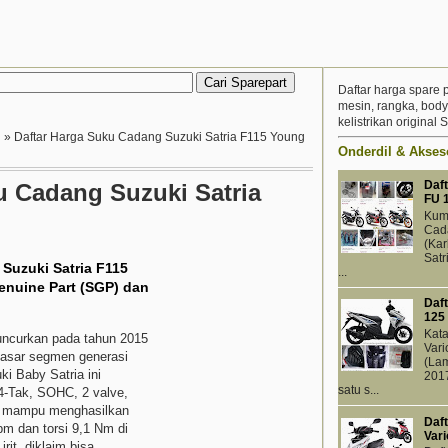
Daftar harga spare 
mesin, rangka, body
kelistrikan original
i
»
Daftar Harga Suku Cadang Suzuki Satria F115 Young
Onderdil & Akseso
Daft
u Cadang Suzuki Satria
FU 
Kump
Cada
(Kar
Satr
 Suzuki Satria F115
...
enuine Part (SGP) dan
Daf
125
Kat
uncurkan pada tahun 2015
Vari
yasar segmen generasi
(Lam
ki Baby Satria ini
201
satu s...
 4-Tak, SOHC, 2 valve,
ng mampu menghasilkan
Daf
pm dan torsi 9,1 Nm di
Vari
it, diklaim bisa