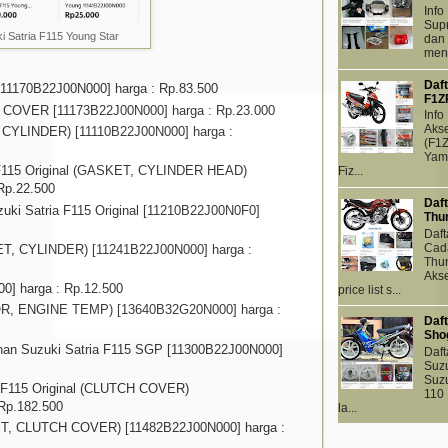
Inf
Supr
 Satria F115 Young Star
dan 
meng
Daf
170B22J00N000] harga : Rp.83.500
F1Z
OVER [11173B22J00N000] harga : Rp.23.000
Info
Akse
, CYLINDER) [11110B22J00N000] harga :
(F1Z
Yama
 F115 Original (GASKET, CYLINDER HEAD)
Fiz...
Rp.22.500
Daft
uki Satria F115 Original [11210B22J00N0F0]
Thu
Daft
Cada
KET, CYLINDER) [11241B22J00N000] harga :
Thun
Akse
0] harga : Rp.12.500
price list s...
R, ENGINE TEMP) [13640B32G20N000] harga :
Daf
Sho
n Suzuki Satria F115 SGP [11300B22J00N000]
Daf
Suz
Suz
a F115 Original (CLUTCH COVER)
110
Rp.182.500
la...
ET, CLUTCH COVER) [11482B22J00N000] harga :