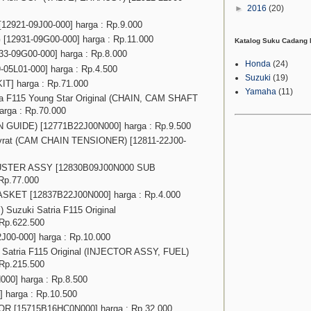
►
2016
(20)
12921-09J00-000] harga : Rp.9.000
12931-09G00-000] harga : Rp.11.000
Katalog Suku Cadang 
-09G00-000] harga : Rp.8.000
Honda
(24)
-05L01-000] harga : Rp.4.500
Suzuki
(19)
T] harga : Rp.71.000
Yamaha
(11)
ia F115 Young Star Original (CHAIN, CAM SHAFT
arga : Rp.70.000
N GUIDE) [12771B22J00N000] harga : Rp.9.500
mvrat (CAM CHAIN TENSIONER) [12811-22J00-
USTER ASSY [12830B09J00N000 SUB
Rp.77.000
ET [12837B22J00N000] harga : Rp.4.000
uzuki Satria F115 Original
Rp.622.500
00-000] harga : Rp.10.000
i Satria F115 Original (INJECTOR ASSY, FUEL)
Rp.215.500
0] harga : Rp.8.500
 harga : Rp.10.500
 [15715B16HC0N000] harga : Rp.32.000