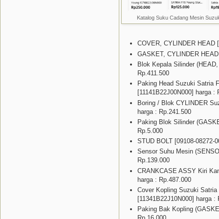
Katalog Suku Cadang Mesin Suzuki
COVER, CYLINDER HEAD [11
GASKET, CYLINDER HEAD C
Blok Kepala Silinder (HEAD
Rp.411.500
Paking Head Suzuki Satria
[11141B22J00N000] harga : 
Boring / Blok CYLINDER Suz
harga : Rp.241.500
Paking Blok Silinder (GAS
Rp.5.000
STUD BOLT [09108-08272-00
Sensor Suhu Mesin (SENSO
Rp.139.000
CRANKCASE ASSY Kiri Kana
harga : Rp.487.000
Cover Kopling Suzuki Satri
[11341B22J10N000] harga : 
Paking Bak Kopling (GASK
Rp.16.000