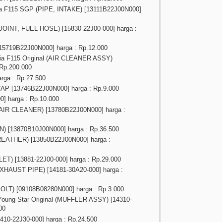
ria F115 SGP (PIPE, INTAKE) [13111B22J00N000]
JOINT, FUEL HOSE) [15830-22J00-000] harga :
719B22J00N000] harga : Rp.12.000
tria F115 Original (AIR CLEANER ASSY)
Rp.200.000
rga : Rp.27.500
P [13746B22J00N000] harga : Rp.9.000
 harga : Rp.10.000
, AIR CLEANER) [13780B22J00N000] harga :
N) [13870B10J00N000] harga : Rp.36.500
REATHER) [13850B22J00N000] harga :
ET) [13881-22J00-000] harga : Rp.29.000
XHAUST PIPE) [14181-30A20-000] harga :
OLT) [09108B08280N000] harga : Rp.3.000
 Young Star Original (MUFFLER ASSY) [14310-
00
0-22J30-000] harga : Rp.24.500