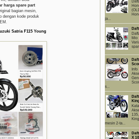
Daft
ar harga spare part
Hon
(OLD
iginal bagian mesin,
Hond
ap dengan kode produk
ja...
OEM.
Daf
Suzuki Satria F115 Young
Daf
Mio 
Vari
spar
Daf
Sco
Info
Akse
Gen
Scor
s...
Daf
Kin
Kat
Aks
135
King
mesin 2-ta...
Daf
X 1