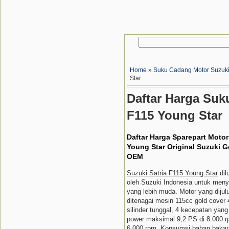
Home
»
Suku Cadang Motor Suzuk
Star
Daftar Harga Suk
F115 Young Star
Daftar Harga Sparepart Motor
Young Star Original Suzuki G
OEM
Suzuki Satria F115 Young Star
dil
oleh Suzuki Indonesia untuk men
yang lebih muda. Motor yang dijulu
ditenagai mesin 115cc gold cover
silinder tunggal, 4 kecepatan ya
power maksimal 9,2 PS di 8.000 r
6.000 rpm. Konsumsi bahan bakar ir